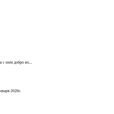
с ним добро во...
нваря 2026г.