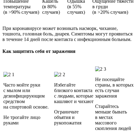
Повышение
Кашель
Одышка
Ощущение тяжести
температуры
(в 80%
(в 55%
в груди
(в >90% случаев)
случаев)
случаях)
(в >20% случаев)
При коронавирусе может возникать насморк, чихание,
тошнота, головная боль, диарея. Симптомы могут проявиться
в течение 14 дней после контакта с инфекционным больным.
Как защитить себя от заражения
Не посещайте
Часто мойте руки
Избегайте
страны, в которых
с мылом или
близкого контакта
есть случаи
дезинфицирующим
с людьми, которые
заражения
средством
кашляют и чихают
Старайтесь
на спиртовой основе.
Ограничьте
меньше бывать
Не трогайте лицо
объятия и
в местах
руками
рукопожатия
массового
скопления людей