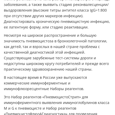
заболевания, а также выявить стадию реконвалесценции/
выздоровления (высокие титры антител класса IgG>1:800
при отсутствии других маркеров инфекции).
Диагностировать хроническую пневмоцистную инфекцию,
ее латентную форму, или стадию реактивации.
Несмотря на широкое распространение и большую
значимость пневмоцистоза в бронхолегочной патологии,
как детей, так и взрослых в нашей стране проблема с
качественной диагностикой этой инфекцией.
Существующие зарубежные тест-системы дороги и
недоступны широкому кругу потребителей и прежде всего
практическому здравоохранению нашей страны.
В настоящее время в России уже выпускаются
коммерческие иммуноферментные и
иммунофлюоресцентные Наборы реагентов.
Это Набор реагентов «ПневмоцистоСтрип» для
иммуноферментного выявления иммуноглобулинов класса
M и G к пневмоцисте и Набор реагентов
«ПневмоцистоФлюоАГдиагностика» для проведения