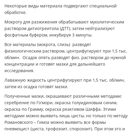
Некоторые виды материала подвергают специальной
обработке.
Мокроту для разжижения обрабатывают муколитическим
раствором дитиотреитола (ДТТ), затем нейтрализуют
фосфатным буфером, инкубируя 3 минуты.
Все материалы (мокрота, слизь) разводят
физиологическим раствором, центрифугируют при 1,5 тыс.
об/мин. Осадок опять разводят физ. раствором до нужной
концентрации и готовят мазки для дальнейшего
исследования.
Лаважную жидкость центрифугируют при 1,5 тыс. об/мин,
затем из осадка готовят мазки.
Полученные мазки, окрашивают различными методами:
серебрение по Го'мори, окраска толуидиновым синим,
окраска по Грамму, окраска реактивом Шиффа. Этими
методами можно выявить лишь цисты, но только по методу
Романовского – Гимза можно выявить все формы
пневмоцист (циста, трофозоит, спорозоит). При этом это и