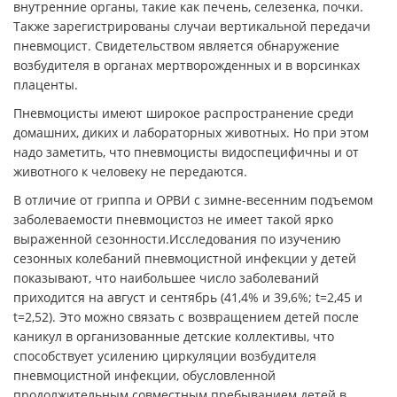
внутренние органы, такие как печень, селезенка, почки.
Также зарегистрированы случаи вертикальной передачи
пневмоцист. Свидетельством является обнаружение
возбудителя в органах мертворожденных и в ворсинках
плаценты.
Пневмоцисты имеют широкое распространение среди
домашних, диких и лабораторных животных. Но при этом
надо заметить, что пневмоцисты видоспецифичны и от
животного к человеку не передаются.
В отличие от гриппа и ОРВИ с зимне-весенним подъемом
заболеваемости пневмоцистоз не имеет такой ярко
выраженной сезонности.Исследования по изучению
сезонных колебаний пневмоцистной инфекции у детей
показывают, что наибольшее число заболеваний
приходится на август и сентябрь (41,4% и 39,6%; t=2,45 и
t=2,52). Это можно связать с возвращением детей после
каникул в организованные детские коллективы, что
способствует усилению циркуляции возбудителя
пневмоцистной инфекции, обусловленной
продолжительным совместным пребыванием детей в