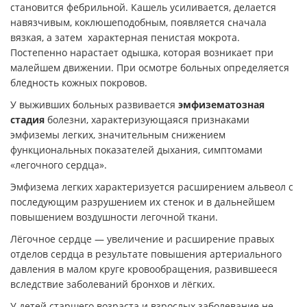
становится фебрильной. Кашель усиливается, делается
навязчивым, коклюшеподобным, появляется сначала
вязкая, а затем характерная пенистая мокрота.
Постепенно нарастает одышка, которая возникает при
малейшем движении. При осмотре больных определяется
бледность кожных покровов.
У выживших больных развивается
эмфизематозная
стадия
болезни, характеризующаяся признаками
эмфиземы легких, значительным снижением
функциональных показателей дыхания, симптомами
«легочного сердца».
Эмфизема легких характеризуется расширением альвеол с
последующим разрушением их стенок и в дальнейшем
повышением воздушности легочной ткани.
Лёгочное сердце — увеличение и расширение правых
отделов сердца в результате повышения артериального
давления в малом круге кровообращения, развившееся
вследствие заболеваний бронхов и лёгких.
У детей старшего возраста и взрослых заболевание не