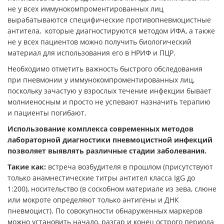
не у всех иммунокомпроментированных лиц
вырабатываются специфические противопневмоцистные
антитела, которые диагностируются методом ИФА, а также
не у всех пациентов можно получить биологический
материал для использования его в НРИФ и ПЦР.
Необходимо отметить важность быстрого обследования
при пневмонии у иммунокомпроментированных лиц,
поскольку зачастую у взрослых течение инфекции бывает
молниеносным и просто не успевают назначить терапию
и пациенты погибают.
Использование комплекса современных методов
лабораторной диагностики пневмоцистной инфекций
позволяет выявлять различные стадии заболевания.
Такие как:
встреча возбудителя в прошлом (присутствуют
только анамнестические титры антител класса IgG до
1:200), носительство (в соскобном материале из зева, слюне
или мокроте определяют только антигены и ДНК
пневмоцист). По совокупности обнаруженных маркеров
можно установить начало, разгар и конец острого периода