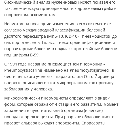
биохимический анализ нуклеиновых кислот показал его
таксономическую принадлежность к дрожжевым грибам–
споровикам, аскомицетам.
Несмотря на последние изменения в его систематике
согласно международной классификации болезней
десятого пересмотра (МКБ-10, ICD-10) пневмоцистоз до
сих пор отнесен в I класс – некоторые инфекционные и
паразитарные болезни в подкласс протозойные болезни
под шифром В-59.
С 1994 года название пневмоцистной пневмонии -
Pneumocystiscarinii изменено на Pneumocystisjirovecii в
честь чешского ученого – паразитолога Отто Йировеца
впервые описавшего этот микроорганизм как причину
заболевания у человека.
Микроскопически пневмоцисты определяют в виде 4
форм, которые отражают 4 стадии его развития.В момент
заражения в чувствительный организм (в легкие)
попадают зрелые цисты. При разрыве оболочки цист в
просвет альвеол выходят спорозоиты. Спорозоиты