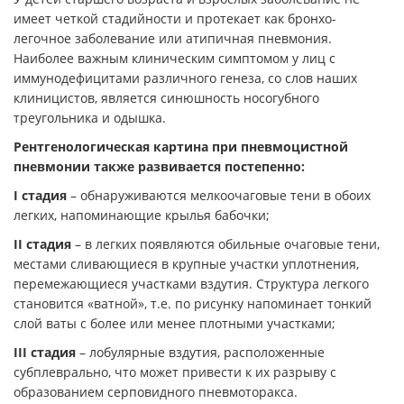
имеет четкой стадийности и протекает как бронхо-
легочное заболевание или атипичная пневмония.
Наиболее важным клиническим симптомом у лиц с
иммунодефицитами различного генеза, со слов наших
клиницистов, является синюшность носогубного
треугольника и одышка.
Рентгенологическая картина при пневмоцистной
пневмонии также развивается постепенно:
I стадия
– обнаруживаются мелкоочаговые тени в обоих
легких, напоминающие крылья бабочки;
II стадия
– в легких появляются обильные очаговые тени,
местами сливающиеся в крупные участки уплотнения,
перемежающиеся участками вздутия. Структура легкого
становится «ватной», т.е. по рисунку напоминает тонкий
слой ваты с более или менее плотными участками;
III стадия
– лобулярные вздутия, расположенные
субплеврально, что может привести к их разрыву с
образованием серповидного пневмоторакса.