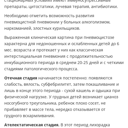
стационарных условиях имеют иммуносупрессивные
препараты, цитостатики, лучевая терапия, антибиотики.
Необходимо отметить возможность развития
пневмоцистной пневмонии у больных алкоголизмом,
наркоманией, злостных курильщиков.
Выраженная клиническая картина при пневмоцистозе
характерна для недоношенных и ослабленных детей до 6
мес. возраста и протекает у них как классическая
интерстициальная пневмония с продолжительностью
инкубационного периода в среднем 20-25 дней и с четкими
стадиями патологического процесса.
Отечная стадия
начинается постепенно: появляются
слабость, вялость, субфебрилитет, затем покашливание и
лишь в конце этого периода - сухой кашель и одышка при
физической нагрузке. У грудных детей возникает цианоз
носогубного треугольника, ребенок плохо сосет, не
прибавляет в массе тела, нередко отказывается от
грудного вскармливания.
Ателектатическая стадия.
В этот период лихорадка